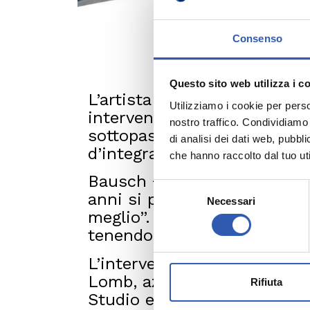
Consenso
Questo sito web utilizza i c
L’artista internazionale Geo
Utilizziamo i cookie per perso
intervento pittorico pensato 
nostro traffico. Condividiamo 
sottopassaggio pedonale che 
di analisi dei dati web, pubbl
d’integrazione tra mobilità e
che hanno raccolto dal tuo uti
Bausch + Lomb, azienda stor
Selezione
anni si prende cura dell’occ
Necessari
del
meglio”. Nel corso degli an
consenso
tenendo sempre presente ch
L’intervento, ideato e coor
Lomb, azienda leader nel set
Rifiuta
Studio e con la partnership 