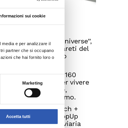
Informazioni sui cookie
enigallia l’opera “Universe”,
l media e per analizzare il
aggiatori e per le pareti del
ostri partner che si occupano
 evidenziare il senso
azioni che hai fornito loro o
e oculare, da oltre 160
 a “vedere meglio per vivere
Marketing
 degli occhi un’arte,
averso ciò che vediamo.
ookrepublic per Bausch +
ezione artistica di PopUp
Accetta tutti
 di RFI (Rete Ferroviaria