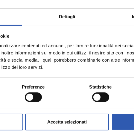
In Arte Lacrima
Dettagli
ookie
metricBang ha creato nella stazione di S
nalizzare contenuti ed annunci, per fornire funzionalità dei socia
ad hoc per la facciata del fabbricato vi
inoltre informazioni sul modo in cui utilizzi il nostro sito con i n
collega la ferrovia al centro storico, a
icità e social media, i quali potrebbero combinarle con altre inform
 territorio.
lizzo dei loro servizi.
icamente leader nell’ambito della salut
hio con l’obiettivo di aiutare le persone
Preferenze
Statistiche
ni Bausch + Lomb ha fatto del benessere
e la cura degli occhi passa anche attr
dinato dall’agenzia di comunicazione B
tore oftalmico, è realizzato con la dir
Accetta selezionati
istituzionale del Comune di Senigallia e