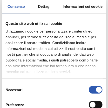
vasi)
e aggregazione
Consenso
Dettagli
Informazioni sui cookie
piastrinica con conseguente
danno ossidativo al DNA
cellulare
, lipidi e proteine.
Questo sito web utilizza i cookie
Inoltre, può aumentare il
Utilizziamo i cookie per personalizzare contenuti ed
livello di radicali liberi
annunci, per fornire funzionalità dei social media e per
nell’umor acqueo (ossia la
analizzare il nostro traffico. Condividiamo inoltre
secrezione liquida dei nostri
informazioni sul modo in cui utilizzi il nostro sito con i
occhi) e diminuire il livello
nostri partner che si occupano di analisi dei dati web,
di un importante
pubblicità e social media, i quali potrebbero combinarle
antiossidante come l’acido
con altre informazioni che hai fornito loro o che hanno
ascorbico.
raccolto dal tuo utilizzo dei loro servizi.
A livello oculare questo si
Selezione
riflette anche in
Necessari
del
un’instabilità del film
consenso
lacrimale:
le lacrime, infatti,
possono perdere la loro
Preferenze